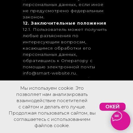
персональных данных, если иное
не предусмотрено федеральным
законом.
12. Заключительные положения
12.1. Пользователь может получить
любые разъяснения по
интересующим вопросам,
касающимся обработки его
персональных данных,
обратившись к Оператору с
помощью электронной почты
info@smart-website.ru.
12.2. В данном документе будут
отражены любые изменения
Мы используем cookie. Это
политики обработки
позволяет нам анализировать
персональных данных Оператором.
взаимодействие посетителей
Политика действует бессрочно до
КОНТАКТЫ
с сайтом и делать его лучше.
ОКЕЙ
замены ее новой версией.
Продолжая пользоваться сайтом, вы
12.3. Актуальная версия Политики в
соглашаетесь с использованием
свободном доступе расположена
файлов cookie.
в сети Интернет по адресу
Свяжитесь с нами любым удобным