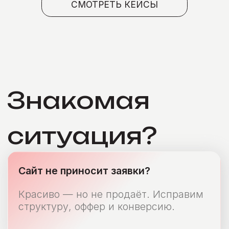
Красиво — но не продаёт. Исправим
структуру, оффер и конверсию.
подход
фокус
Заявки
Просто
SEO не даёт результата?
Нужны точки роста, а не отчёты.
Найдём причины и поднимем
видимость.
Подрядчик молчит или медлит?
Вы не всегда понимаете, что
происходит и что будет дальше.
Нужен сайт под новый проект?