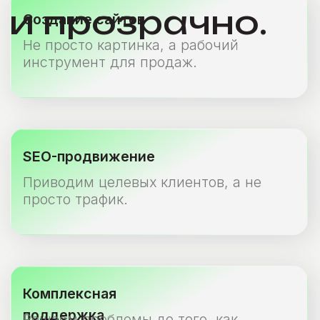
Коммуникация
Говорим простым языком
Скорость
Берёмся без бюррократии
Прозрачность
Отчётность «по-человечески»
Результаты, которые 
Посмотрите, как мы помогли другим компаниям вырас