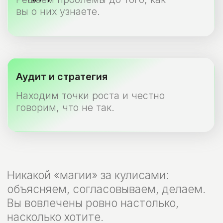
Кейс 01
+800 визитов/
мес
Создание сайта и seo
Создание нового сайта на WordPress для
московского юриста: seo-структура нового
сайта, дизайн, программирование,
подготовка seo-контента.
Сайт, ориентированный на привлечение
органического трафика.
Что сделали
Разработка+контент+seo