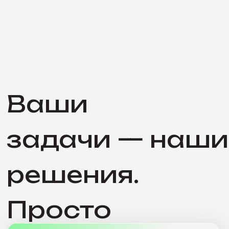
вы о них узнаете.
Аудит и стратегия
Находим точки роста и честно
говорим, что не так.
Никакой «магии» за кулисами:
объясняем, согласовываем, делаем.
Вы вовлечены ровно настолько,
насколько хотите.
Обсудить с экспертом